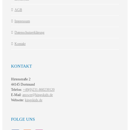
AGB
Impressum
Datenschutzerklärung
Kontakt
KONTAKT
Hirtenstraße 2
44145 Dortmund
Telefon:
+49(0)231-860239120
E-Mail:
answer@kingskids.de
Webseite:
kingskids.de
FOLGE UNS