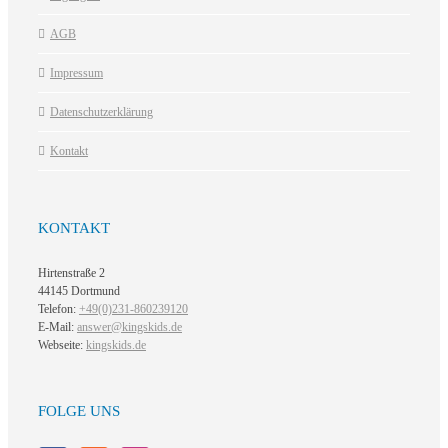
AGB
Impressum
Datenschutzerklärung
Kontakt
KONTAKT
Hirtenstraße 2
44145 Dortmund
Telefon:
+49(0)231-860239120
E-Mail:
answer@kingskids.de
Webseite:
kingskids.de
FOLGE UNS