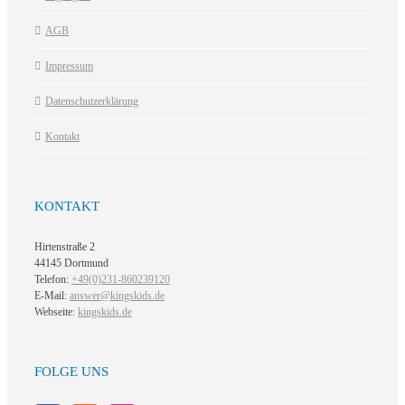
AGB
Impressum
Datenschutzerklärung
Kontakt
KONTAKT
Hirtenstraße 2
44145 Dortmund
Telefon:
+49(0)231-860239120
E-Mail:
answer@kingskids.de
Webseite:
kingskids.de
FOLGE UNS