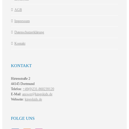
AGB
Impressum
Datenschutzerklärung
Kontakt
KONTAKT
Hirtenstraße 2
44145 Dortmund
Telefon:
+49(0)231-860239120
E-Mail:
answer@kingskids.de
Webseite:
kingskids.de
FOLGE UNS