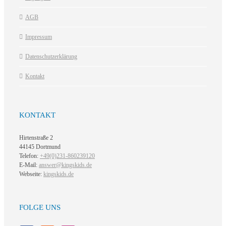
AGB
Impressum
Datenschutzerklärung
Kontakt
KONTAKT
Hirtenstraße 2
44145 Dortmund
Telefon:
+49(0)231-860239120
E-Mail:
answer@kingskids.de
Webseite:
kingskids.de
FOLGE UNS