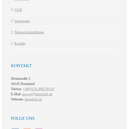
AGB
Impressum
Datenschutzerklärung
Kontakt
KONTAKT
Hirtenstraße 2
44145 Dortmund
Telefon:
+49(0)231-860239120
E-Mail:
answer@kingskids.de
Webseite:
kingskids.de
FOLGE UNS